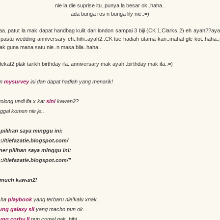
nie la die suprise itu..punya la besar ok..haha..
ada bunga ros n bunga lily nie..=)
a..patut la mak dapat handbag kulit dari london sampai 3 biji (CK 1,Clarks 2) eh ayah??aya
 pastu wedding anniversary eh..hihi..ayah2..CK tue hadiah utama kan..mahal gle kot..haha.
k guna mana satu nie..n masa bila..haha..
dekat2 plak tarikh birthday ifa..anniversary mak ayah..birthday mak ifa..=)
in
mysurvey
ini dan dapat hadiah yang menarik!
tolong undi ifa x kat
sini
kawan2?
inggal komen nie je..
 pilihan saya minggu ini:
://tiefazatie.blogspot.com/
ner pilihan saya minggu ini:
://tiefazatie.blogspot.com/"
 much kawan2!
sha
playbook
yang terbaru nie!kalu xnak..
ng galaxy sII
yang macho pun ok..
ng corby II
pun comel gak..hihi..