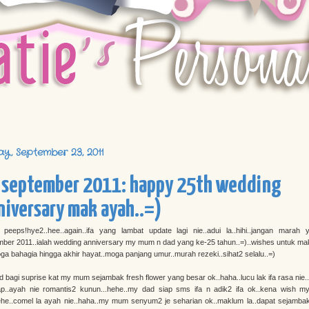
ay, September 23, 2011
 september 2011: happy 25th wedding
niversary mak ayah..=)
 peeps!hye2..hee..again..ifa yang lambat update lagi nie..adui la..hihi..jangan marah y
mber 2011..ialah wedding anniversary my mum n dad yang ke-25 tahun..=)..wishes untuk ma
oga bahagia hingga akhir hayat..moga panjang umur..murah rezeki..sihat2 selalu..=)
 bagi suprise kat my mum sejambak fresh flower yang besar ok..haha..lucu lak ifa rasa nie..
ap..ayah nie romantis2 kunun...hehe..my dad siap sms ifa n adik2 ifa ok..kena wish 
hehe..comel la ayah nie..haha..my mum senyum2 je seharian ok..maklum la..dapat sejambak