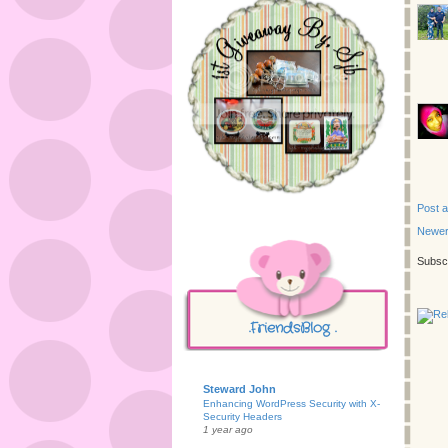
Post 
Newer
Subscr
.FriendsBlog .
Steward John
Enhancing WordPress Security with X-
Security Headers
1 year ago