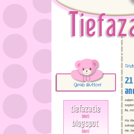
Frid
21
Grab Button!
an
salam
septe
ifa..m
my dad
sekej
nie..