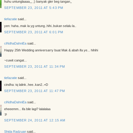
huhu untunglaaaa,,, ;) banyak gler beg tangan,,
SEPTEMBER 23, 2011 AT 5:43 PM
tiefazatie
said...
yen: haha..mak la yg untung..hihi..bukan selalu la..
SEPTEMBER 23, 2011 AT 6:01 PM
ciNdhaDahniEa
said...
Happy 25th Wedding anniversarry buat Mak & abah ifa ye... hihihi
~cuwit cangat...
SEPTEMBER 23, 2011 AT 11:34 PM
tiefazatie
said...
cindha: tq lalink..hee..kan2..=D
SEPTEMBER 23, 2011 AT 11:47 PM
ciNdhaDahniEa
said...
eheeemm... ifa bile lagi? lalalalaa
:p
SEPTEMBER 24, 2011 AT 12:15 AM
Shida Radzuan
said...