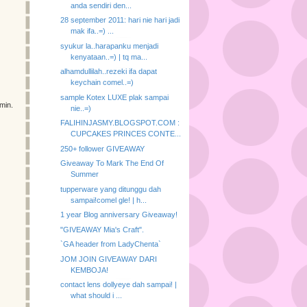
anda sendiri den...
28 september 2011: hari nie hari jadi
mak ifa..=) ...
syukur la..harapanku menjadi
kenyataan..=) | tq ma...
alhamdullilah..rezeki ifa dapat
keychain comel..=)
sample Kotex LUXE plak sampai
min.
nie..=)
FALIHINJASMY.BLOGSPOT.COM :
CUPCAKES PRINCES CONTE...
250+ follower GIVEAWAY
Giveaway To Mark The End Of
Summer
tupperware yang ditunggu dah
sampai!comel gle! | h...
1 year Blog anniversary Giveaway!
"GIVEAWAY Mia's Craft".
`GA header from LadyChenta`
JOM JOIN GIVEAWAY DARI
KEMBOJA!
contact lens dollyeye dah sampai! |
what should i ...