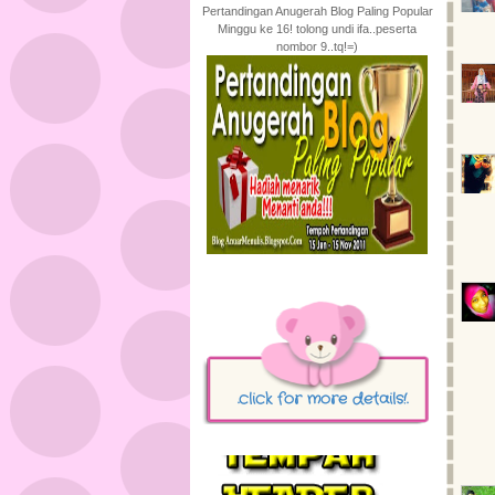
Pertandingan Anugerah Blog Paling Popular
Minggu ke 16! tolong undi ifa..peserta
nombor 9..tq!=)
.click for more details!.