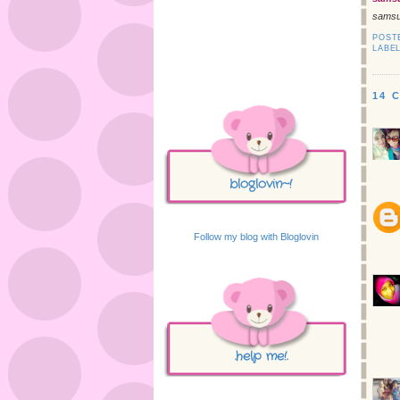
samsu
POST
LABE
14 
bloglovin~!
Follow my blog with Bloglovin
.help me!.