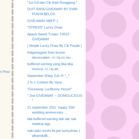
"1st GA dari Cik Kiah Ronggeng "
DUIT RAYA GIVEAWAY BY SYAN
PUNYA BELOG
GIVE AWAY NBFP :)
"STRESS" Lucky Draw
Apash Sweet Treats: FIRST
GIVEAWAY
[ Simple Lucky Draw By Cik Purple ]
fridgemagnet from brunei
darussalam..=) | tq so mu...
buffered earning yang tiba-tiba
muncul..=) | tq ad...
r Post
September B'day GA~!!! ^_^
2 In 1 Contest By Yana
"Giveaway LuvBunny House"
" 2nd GIVEAWAY -- DOMOLICIOUS
"
21 september 2011: happy 25th
wedding anniversary ...
bila buffered earning dah tak nak
melekat lagi..
saki baki rezeki ifa join luckydraw..|
alhamdullil...