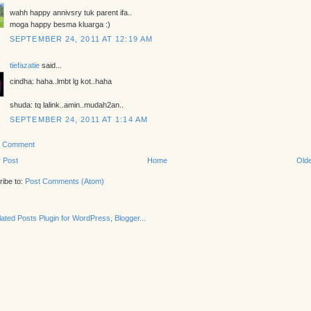
wahh happy annivsry tuk parent ifa..
moga happy besma kluarga :)
SEPTEMBER 24, 2011 AT 12:19 AM
tiefazatie
said...
cindha: haha..lmbt lg kot..haha
shuda: tq lalink..amin..mudah2an..
SEPTEMBER 24, 2011 AT 1:14 AM
a Comment
 Post
Home
Olde
ibe to:
Post Comments (Atom)