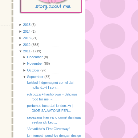
.story about me!.
►
2015
(3)
►
2014
(1)
►
2013
(21)
►
2012
(358)
▼
2011
(1719)
►
December
(8)
►
November
(86)
►
October
(97)
▼
September
(87)
koleksi fridgemagnet comel dari
holland..=) | sorr...
roti pizza + hashbrown = delicious
food for me..=)
perfumes best dari london..=) |
DIOR,SALVATONE FER...
sepasang ikan yang comel dan juga
seekor itik keci...
"Amadkhir's First Giveaway"
jum tempah pendrive dengan design