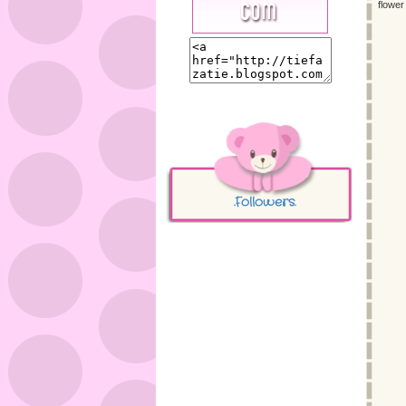
flower
.Followers.