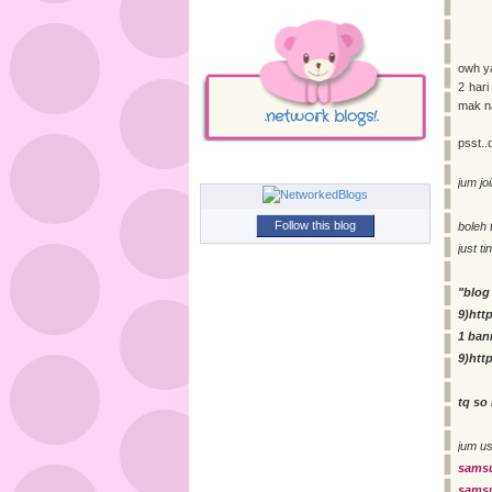
owh ya
2 hari
mak na
.network blogs!.
psst..
jum jo
Follow this blog
boleh 
just t
"blog
9)http
1 ban
9)http
tq so
jum u
samsu
samsu