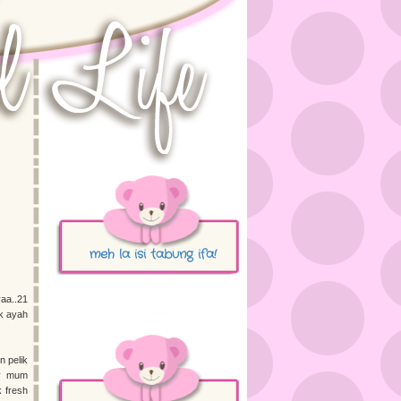
meh la isi tabung ifa!
aa..21
k ayah
n pelik
my mum
 fresh