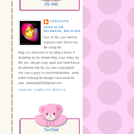
.its me!.
TIEFAZATIE
SHAH ALAM,
SELANGOR, MALAYSIA
hye..im ifa..i juz want to
express wut i feel in my
life using dis
blog..so..welcome to my blog n thanx 4
dropping at my simple blog..n juz enjoy da
life! p/s: sila jgn copy apa2 pun hasil karya
ifa okie!nie hak ifa..my own copyright!if
not..see u guys in court!miahahaha.. anda
boleh hubungi ifa dengan cara email ifa
yaa.. pinkteddy84@gmail.com
VIEW MY COMPLETE PROFILE
Twitter