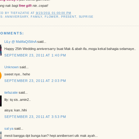
ng nak bagi
free gift
nie..cepat!
ED BY
TIEFAZATIE
AT
9/23/2011 01:00:00 PM
LS:
ANNIVERSARY
,
FAMILY
,
FLOWER
,
PRESENT
,
SUPRISE
COMMENTS:
LiLy @ MaMaQiStInA
said...
Happy 25th Wedding anniversarry buat Mak & abah ifa..moga kekal bahagia selamaye..
SEPTEMBER 23, 2011 AT 1:40 PM
Unknown
said...
sweet nye.. hehe
SEPTEMBER 23, 2011 AT 2:03 PM
tiefazatie
said...
lily: tq sis..amin2..
aisya: kan..hihi
SEPTEMBER 23, 2011 AT 3:53 PM
sal ya
said...
mesti bangga dpt bunga kan? hepi anniberseri utk mak ayah...