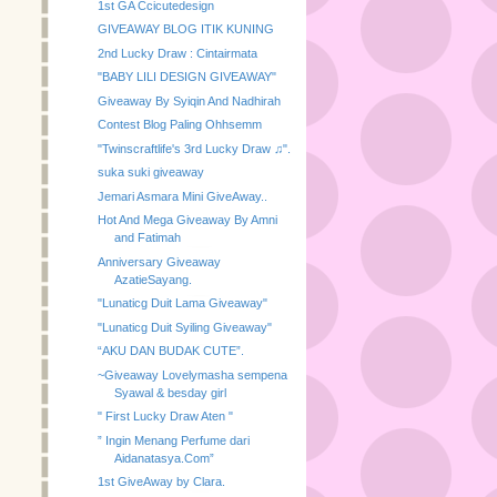
1st GA Ccicutedesign
GIVEAWAY BLOG ITIK KUNING
2nd Lucky Draw : Cintairmata
"BABY LILI DESIGN GIVEAWAY"
Giveaway By Syiqin And Nadhirah
Contest Blog Paling Ohhsemm
"Twinscraftlife's 3rd Lucky Draw ♫".
suka suki giveaway
Jemari Asmara Mini GiveAway..
Hot And Mega Giveaway By Amni
and Fatimah
Anniversary Giveaway
AzatieSayang.
"Lunaticg Duit Lama Giveaway"
"Lunaticg Duit Syiling Giveaway"
“AKU DAN BUDAK CUTE”.
~Giveaway Lovelymasha sempena
Syawal & besday girl
" First Lucky Draw Aten "
” Ingin Menang Perfume dari
Aidanatasya.Com”
1st GiveAway by Clara.