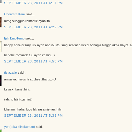
SEPTEMBER 23, 2011 AT 4:17 PM
Cheritera Kami
said...
mmg sungguh romantik ayah ifa
SEPTEMBER 23, 2011 AT 4:22 PM
Ijah EmoTemo
said...
happy anniversary utk ayah and ibu ifa. smg sentiasa kekal bahagia hingga akhir hayat. a
hehehe romantik tuu ayah ifa hihi. ;)
SEPTEMBER 23, 2011 AT 4:55 PM
tiefazatie
said...
anisalya: harus la itu..hee..thanx..=D
kswsk: kan2..hihi..
ijah: tq lalink..amin2..
khennn...haha..lucu lak rasa nie tau..hihi
SEPTEMBER 23, 2011 AT 5:33 PM
yen(toka ziizokukuto)
said...