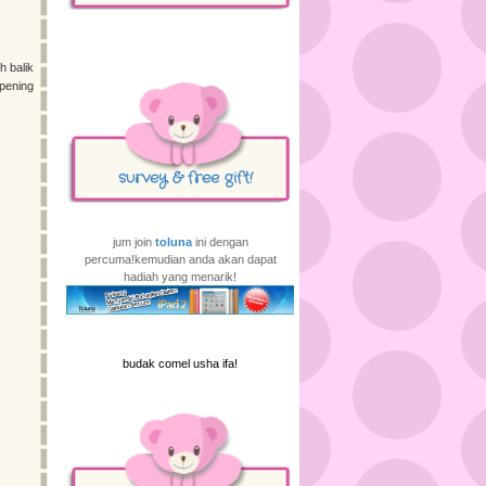
h balik
.pening
survey & free gift!
jum join
toluna
ini dengan
percuma!kemudian anda akan dapat
hadiah yang menarik!
budak comel usha ifa!